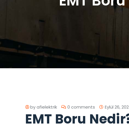
EMT Boru 
by
afielektrik
0 comments
Eylül 26, 20
EMT Boru Nedir