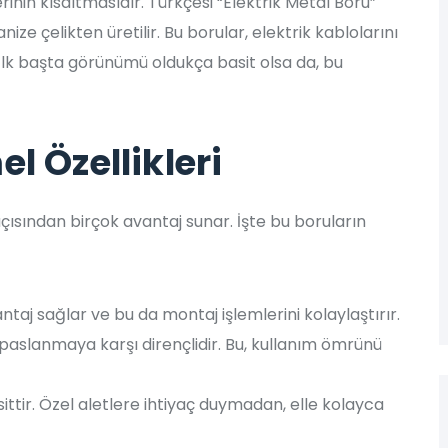
erinin kısaltmasıdır. Türkçesi “Elektrik Metal Boru”
anize çelikten üretilir. Bu borular, elektrik kablolarını
İlk başta görünümü oldukça basit olsa da, bu
l Özellikleri
çısından birçok avantaj sunar. İşte bu boruların
ntaj sağlar ve bu da montaj işlemlerini kolaylaştırır.
aslanmaya karşı dirençlidir. Bu, kullanım ömrünü
tir. Özel aletlere ihtiyaç duymadan, elle kolayca