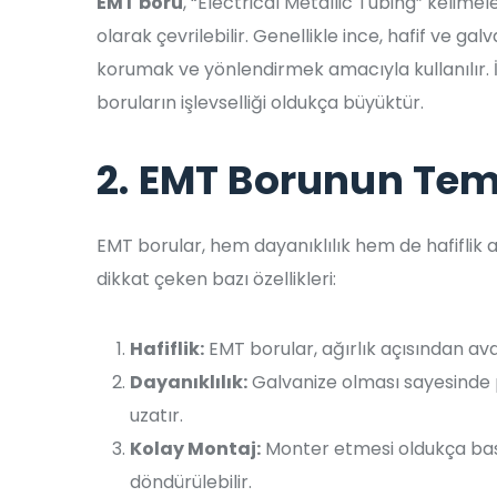
EMT boru
, “Electrical Metallic Tubing” kelimel
olarak çevrilebilir. Genellikle ince, hafif ve galv
korumak ve yönlendirmek amacıyla kullanılır. 
boruların işlevselliği oldukça büyüktür.
2. EMT Borunun Teme
EMT borular, hem dayanıklılık hem de hafiflik a
dikkat çeken bazı özellikleri:
Hafiflik:
EMT borular, ağırlık açısından ava
Dayanıklılık:
Galvanize olması sayesinde p
uzatır.
Kolay Montaj:
Monter etmesi oldukça basit
döndürülebilir.