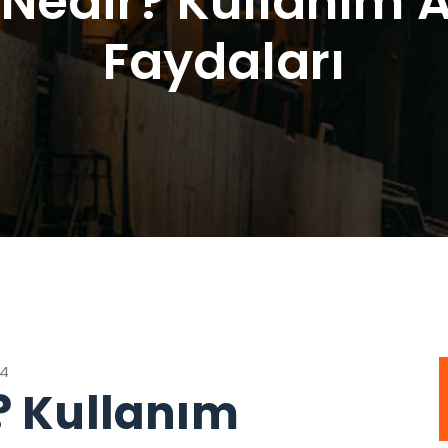
Nedir? Kullanım A
Faydaları
24
? Kullanım