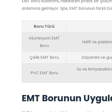
EMT boru kullanımı, hakikaten pratik bir çözü
anlamına gelmiyor. İşte, EMT borunun farklı türl
Boru Türü
Alüminyum EMT
Hafif ve paslan
Boru
Çelik EMT Boru
Dayanıklı ve güç
Su ve kimyasallara
PVC EMT Boru
EMT Borunun Uygul