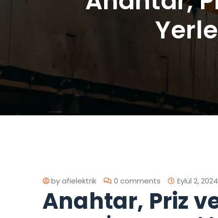
Anahtar, Pr
Yerle
by
afielektrik
0 comments
Eylül 2, 2024
Anahtar, Priz v