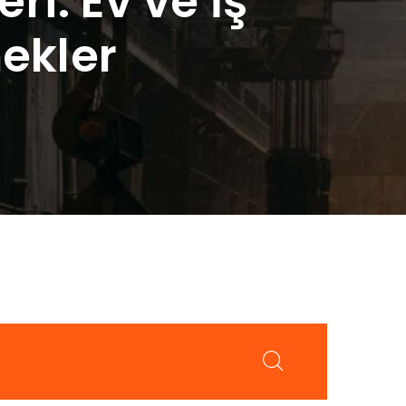
ri: Ev ve İş
nekler