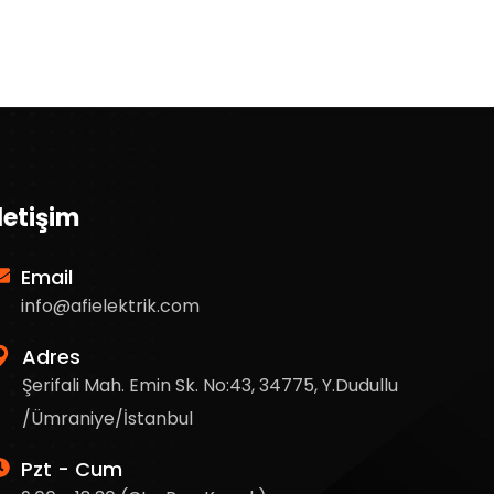
İletişim
Email
info@afielektrik.com
Adres
Şerifali Mah. Emin Sk. No:43, 34775, Y.Dudullu
/Ümraniye/İstanbul
Pzt - Cum