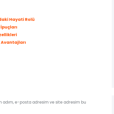
ndaki Hayati Rolü
 İpuçları
ellikleri
n Avantajları
in adım, e-posta adresim ve site adresim bu