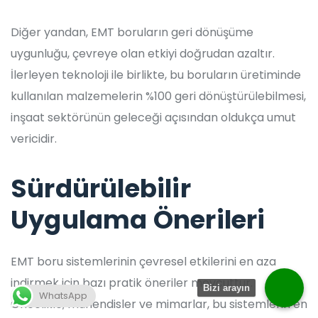
Diğer yandan, EMT boruların geri dönüşüme
uygunluğu, çevreye olan etkiyi doğrudan azaltır.
İlerleyen teknoloji ile birlikte, bu boruların üretiminde
kullanılan malzemelerin %100 geri dönüştürülebilmesi,
inşaat sektörünün geleceği açısından oldukça umut
vericidir.
Sürdürülebilir
Uygulama Önerileri
EMT boru sistemlerinin çevresel etkilerini en aza
indirmek için bazı pratik öneriler mevcuttur.
Bizi arayın
WhatsApp
Öncelikle, mühendisler ve mimarlar, bu sistemlerin en