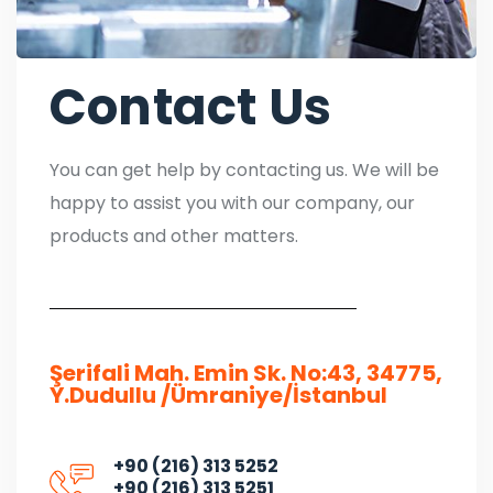
Contact Us
You can get help by contacting us. We will be
happy to assist you with our company, our
products and other matters.
Şerifali Mah. Emin Sk. No:43, 34775,
Y.Dudullu /Ümraniye/İstanbul
+90 (216) 313 5252
+90 (216) 313 5251