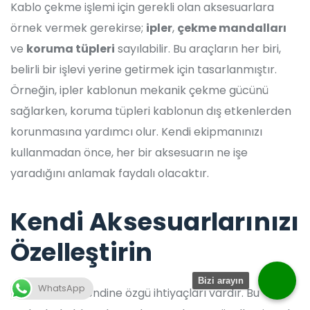
Kablo çekme işlemi için gerekli olan aksesuarlara
örnek vermek gerekirse;
ipler
,
çekme mandalları
ve
koruma tüpleri
sayılabilir. Bu araçların her biri,
belirli bir işlevi yerine getirmek için tasarlanmıştır.
Örneğin, ipler kablonun mekanik çekme gücünü
sağlarken, koruma tüpleri kablonun dış etkenlerden
korunmasına yardımcı olur. Kendi ekipmanınızı
kullanmadan önce, her bir aksesuarın ne işe
yaradığını anlamak faydalı olacaktır.
Kendi Aksesuarlarınızı
Özelleştirin
Bizi arayın
WhatsApp
Her projenin kendine özgü ihtiyaçları vardır. Bu