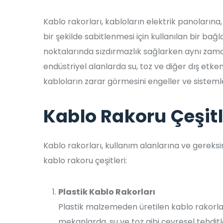
Kablo rakorları, kabloların elektrik panolarına
bir şekilde sabitlenmesi için kullanılan bir bağl
noktalarında sızdırmazlık sağlarken aynı zaman
endüstriyel alanlarda su, toz ve diğer dış etk
kabloların zarar görmesini engeller ve sistemle
Kablo Rakoru Çeşitl
Kablo rakorları, kullanım alanlarına ve gereksini
kablo rakoru çeşitleri:
Plastik Kablo Rakorları
Plastik malzemeden üretilen kablo rakorlar
mekanlarda, su ve toz gibi çevresel tehditl