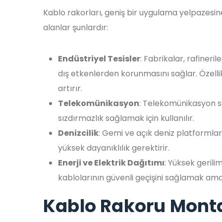
Kablo rakorları, geniş bir uygulama yelpazesine 
alanlar şunlardır:
Endüstriyel Tesisler
: Fabrikalar, rafineri
dış etkenlerden korunmasını sağlar. Özellik
artırır.
Telekomünikasyon
: Telekomünikasyon se
sızdırmazlık sağlamak için kullanılır.
Denizcilik
: Gemi ve açık deniz platformları
yüksek dayanıklılık gerektirir.
Enerji ve Elektrik Dağıtımı
: Yüksek gerili
kablolarının güvenli geçişini sağlamak amacı
Kablo Rakoru Monta