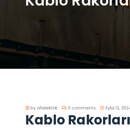
Kablo Rakorlar
by
afielektrik
0 comments
Eylül 12, 202
Kablo Rakorları: