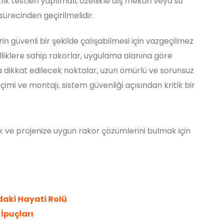
k testleri yapılmalı, özellikle dış mekan veya su
sürecinden geçirilmelidir.
rin güvenli bir şekilde çalışabilmesi için vazgeçilmez
liklere sahip rakorlar, uygulama alanına göre
a dikkat edilecek noktalar, uzun ömürlü ve sorunsuz
imi ve montajı, sistem güvenliği açısından kritik bir
k ve projenize uygun rakor çözümlerini bulmak için
ndaki Hayati Rolü
 İpuçları