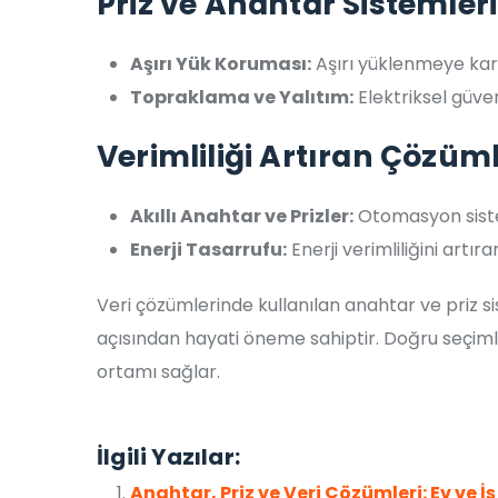
Priz ve Anahtar Sistemler
Aşırı Yük Koruması:
Aşırı yüklenmeye kar
Topraklama ve Yalıtım:
Elektriksel güvenl
Verimliliği Artıran Çözüm
Akıllı Anahtar ve Prizler:
Otomasyon sistem
Enerji Tasarrufu:
Enerji verimliliğini artır
Veri çözümlerinde kullanılan anahtar ve priz 
açısından hayati öneme sahiptir. Doğru seçiml
ortamı sağlar.
İlgili Yazılar:
Anahtar, Priz ve Veri Çözümleri: Ev ve İş 