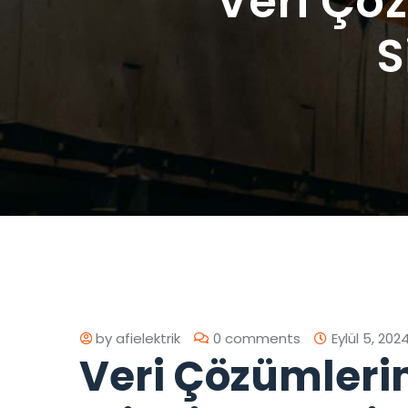
Veri Çö
S
by
afielektrik
0 comments
Eylül 5, 202
Veri Çözümleri