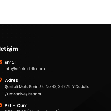
İletişim
Email
info@afielektrik.com
Adres
Şerifali Mah. Emin Sk. No:43, 34775, Y.Dudullu
/Ümraniye/İstanbul
Pzt - Cum