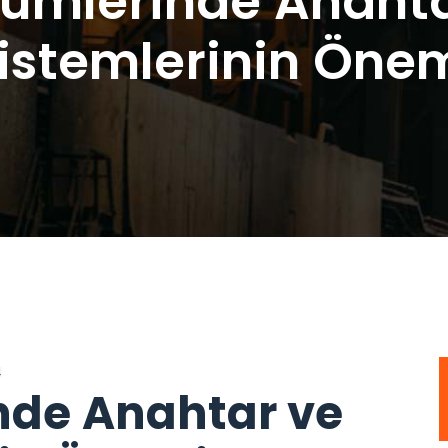
zümlerinde Anahtar
istemlerinin Öne
4
nde Anahtar ve