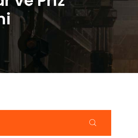
 ve Priz
mi