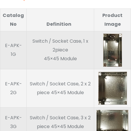
Catalog
Product
No
Definition
Image
Switch / Socket Case, 1 x
E-APK-
2piece
1G
45×45 Module
E-APK-
Switch / Socket Case, 2 x 2
2G
piece 45×45 Module
E-APK-
Switch / Socket Case, 3 x 2
3G
piece 45×45 Module