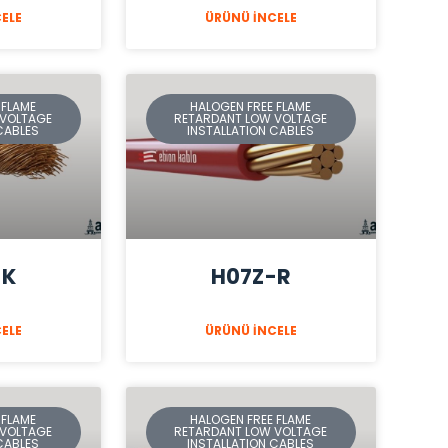
ELE
ÜRÜNÜ İNCELE
 FLAME
HALOGEN FREE FLAME
 VOLTAGE
RETARDANT LOW VOLTAGE
CABLES
INSTALLATION CABLES
-K
H07Z-R
ELE
ÜRÜNÜ İNCELE
 FLAME
HALOGEN FREE FLAME
 VOLTAGE
RETARDANT LOW VOLTAGE
CABLES
INSTALLATION CABLES