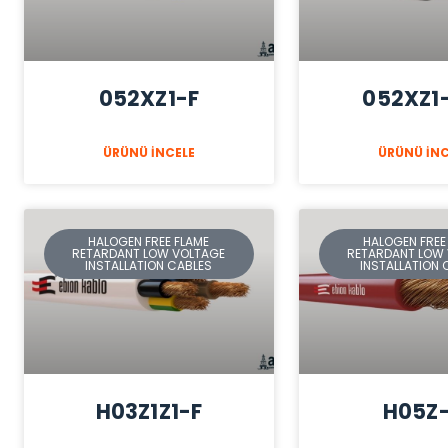
052XZ1-F
052XZ1
ÜRÜNÜ İNCELE
ÜRÜNÜ İNC
HALOGEN FREE FLAME
HALOGEN FREE
RETARDANT LOW VOLTAGE
RETARDANT LOW
INSTALLATION CABLES
INSTALLATION 
H03Z1Z1-F
H05Z