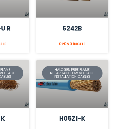
-U R
6242B
ELE
ÜRÜNÜ İNCELE
 FLAME
HALOGEN FREE FLAME
 VOLTAGE
RETARDANT LOW VOLTAGE
CABLES
INSTALLATION CABLES
-K
H05Z1-K