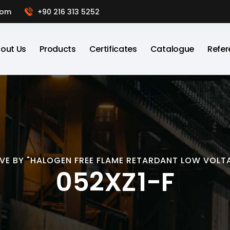
com
+90 216 313 5252
out Us
Products
Certificates
Catalogue
Refer
VE BY "HALOGEN FREE FLAME RETARDANT LOW VOLTA
052XZ1-F