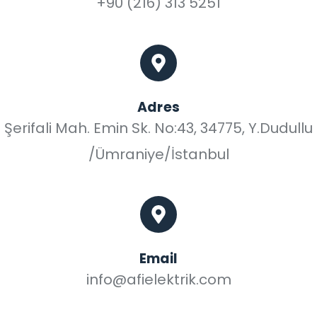
+90 (216) 313 5251
Adres
Şerifali Mah. Emin Sk. No:43, 34775, Y.Dudullu
/Ümraniye/İstanbul
Email
info@afielektrik.com