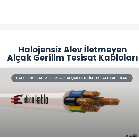
Halojensiz Alev İletmeyen
Alçak Gerilim Tesisat Kabloları
HALOJENSIZ ALEV İLETMEYEN ALÇAK GERILIM TESISAT KABLOLARI