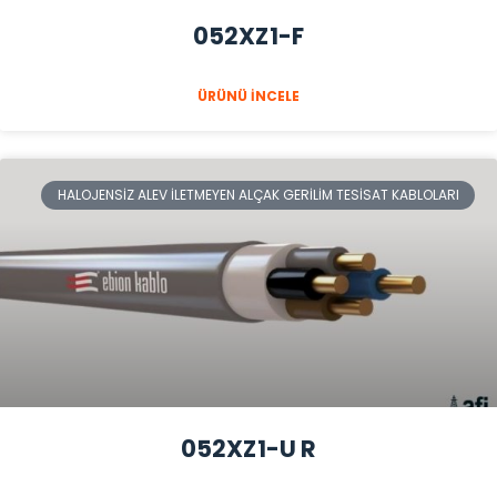
052XZ1-F
ÜRÜNÜ İNCELE
HALOJENSIZ ALEV İLETMEYEN ALÇAK GERILIM TESISAT KABLOLARI
052XZ1-U R