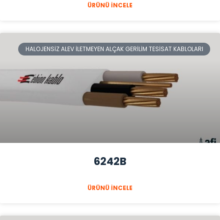
ÜRÜNÜ İNCELE
HALOJENSIZ ALEV İLETMEYEN ALÇAK GERILIM TESISAT KABLOLARI
6242B
ÜRÜNÜ İNCELE