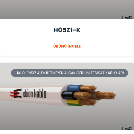
H05Z1-K
ÜRÜNÜ İNCELE
HALOJENSIZ ALEV İLETMEYEN ALÇAK GERILIM TESISAT KABLOLARI