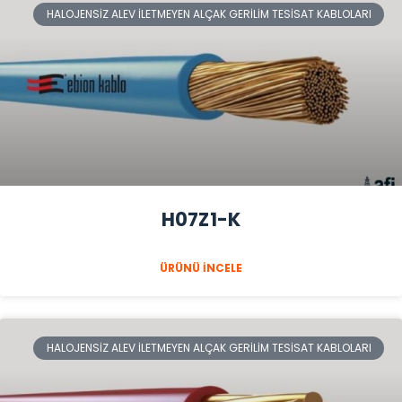
HALOJENSIZ ALEV İLETMEYEN ALÇAK GERILIM TESISAT KABLOLARI
H07Z1-K
ÜRÜNÜ İNCELE
HALOJENSIZ ALEV İLETMEYEN ALÇAK GERILIM TESISAT KABLOLARI