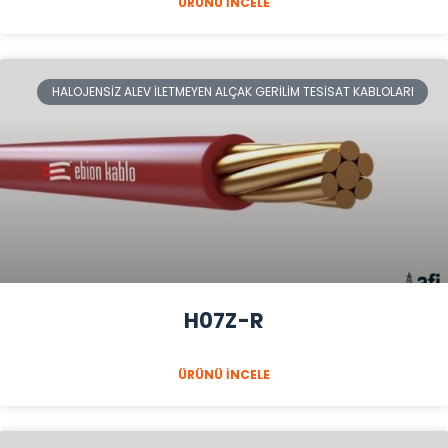
ÜRÜNÜ İNCELE
HALOJENSIZ ALEV İLETMEYEN ALÇAK GERILIM TESISAT KABLOLARI
H07Z-R
ÜRÜNÜ İNCELE