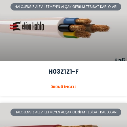
HALOJENSIZ ALEV İLETMEYEN ALÇAK GERILIM TESISAT KABLOLARI
H03Z1Z1-F
ÜRÜNÜ İNCELE
HALOJENSIZ ALEV İLETMEYEN ALÇAK GERILIM TESISAT KABLOLARI