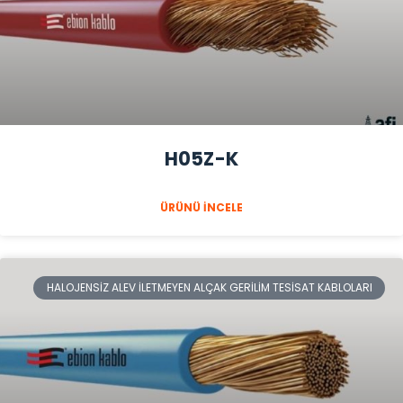
H05Z-K
ÜRÜNÜ İNCELE
HALOJENSIZ ALEV İLETMEYEN ALÇAK GERILIM TESISAT KABLOLARI