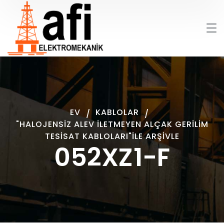
EV
KABLOLAR
"HALOJENSIZ ALEV İLETMEYEN ALÇAK GERILIM
TESISAT KABLOLARI"ILE ARŞIVLE
052XZ1-F