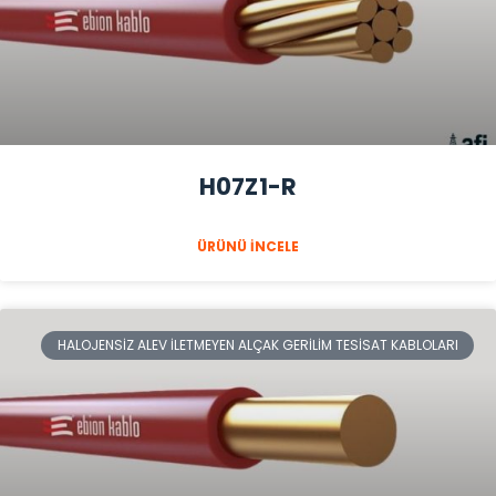
H07Z1-R
ÜRÜNÜ İNCELE
HALOJENSIZ ALEV İLETMEYEN ALÇAK GERILIM TESISAT KABLOLARI