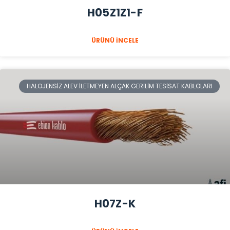
H05Z1Z1-F
ÜRÜNÜ İNCELE
HALOJENSIZ ALEV İLETMEYEN ALÇAK GERILIM TESISAT KABLOLARI
H07Z-K