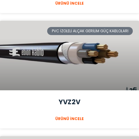
ÜRÜNÜ İNCELE
PVC İZOLELI ALÇAK GERILIM GÜÇ KABLOLARI
YVZ2V
ÜRÜNÜ İNCELE