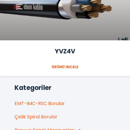
YVZ4V
ÜRÜNÜ İNCELE
Kategoriler
EMT-IMC-RSC Borular
Çelik Spiral Borular