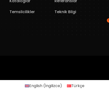
Kataloglar
Referanslar
Temsilcilikler
Teknik Bilgi
English
(
İngilizce
)
Türkçe