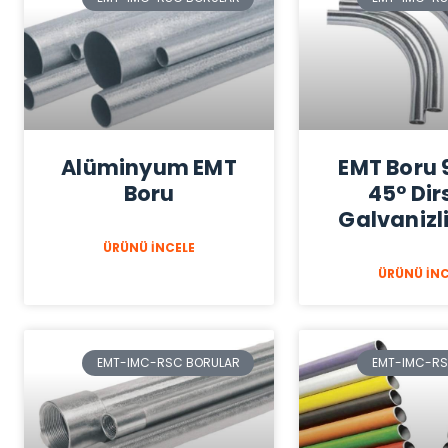
Alüminyum EMT
EMT Boru 
Boru
45° Dir
Galvanizli
ÜRÜNÜ İNCELE
ÜRÜNÜ İNC
EMT-IMC-RSC BORULAR
EMT-IMC-RS