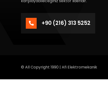
karşılayabileceğiniz sektör lideridir.
+90 (216) 313 5252
© All Copyright 1990 | Afi Elektromekanik