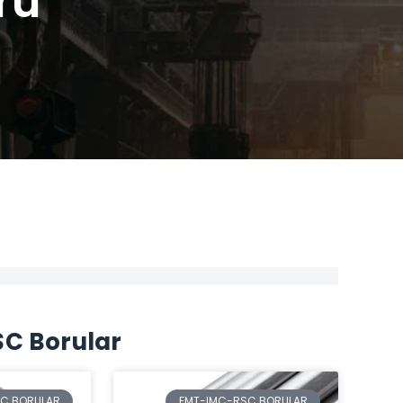
ru
C Borular
C BORULAR
EMT-IMC-RSC BORULAR