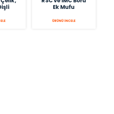
 Çelik,
RSC ve IMC Boru
Dişli
Ek Mufu
ELE
ÜRÜNÜ İNCELE