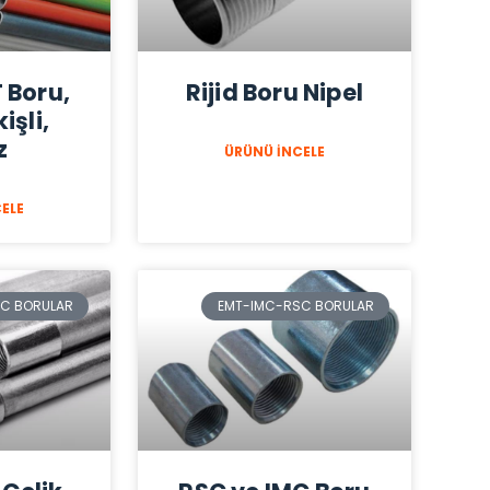
 Boru,
Rijid Boru Nipel
işli,
z
ÜRÜNÜ İNCELE
ELE
C BORULAR
EMT-IMC-RSC BORULAR