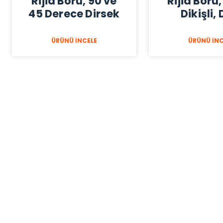
Rijid Boru, 90 ve
Rijid Boru,
45 Derece Dirsek
Dikişli, 
ÜRÜNÜ İNCELE
ÜRÜNÜ İNC