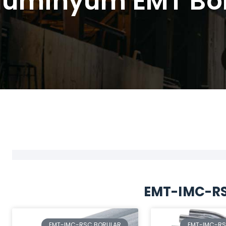
lüminyum EMT Bo
EMT-IMC-RS
EMT-IMC-RSC BORULAR
EMT-IMC-RS