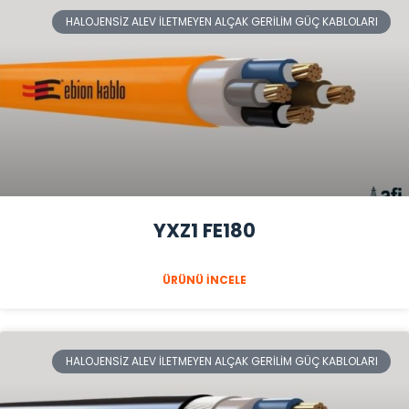
HALOJENSIZ ALEV İLETMEYEN ALÇAK GERILIM GÜÇ KABLOLARI
YXZ1 FE180
ÜRÜNÜ İNCELE
HALOJENSIZ ALEV İLETMEYEN ALÇAK GERILIM GÜÇ KABLOLARI