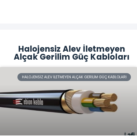
Halojensiz Alev İletmeyen
Alçak Gerilim Güç Kabloları
HALOJENSIZ ALEV İLETMEYEN ALÇAK GERILIM GÜÇ KABLOLARI