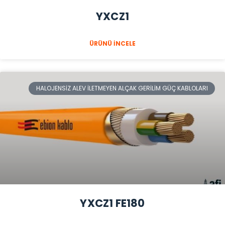
YXCZ1
ÜRÜNÜ İNCELE
HALOJENSIZ ALEV İLETMEYEN ALÇAK GERILIM GÜÇ KABLOLARI
YXCZ1 FE180