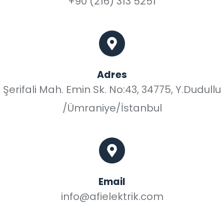
+90 (216) 313 5251
Adres
Şerifali Mah. Emin Sk. No:43, 34775, Y.Dudullu
/Ümraniye/İstanbul
Email
info@afielektrik.com