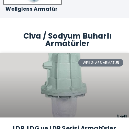
Wellglass Armatür
Civa / Sodyum Buharlı
Armatürler
WELLGLASS ARMATÜR
LDB, LDG ve LDR Serisi Armatürler