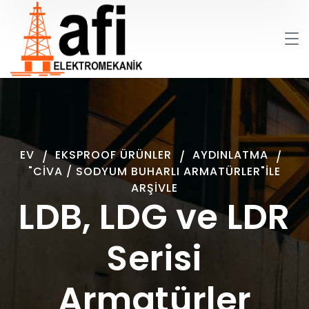
EV
EKSPROOF ÜRÜNLER
AYDINLATMA
"CIVA / SODYUM BUHARLI ARMATÜRLER"ILE
ARŞIVLE
LDB, LDG ve LDR
Serisi
Armatürler