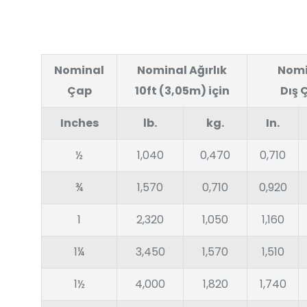
Nominal
Nominal Ağırlık
Nomi
Çap
10ft (3,05m) için
Dış 
Inches
lb.
kg.
In.
½
1,040
0,470
0,710
¾
1,570
0,710
0,920
1
2,320
1,050
1,160
1¼
3,450
1,570
1,510
1½
4,000
1,820
1,740