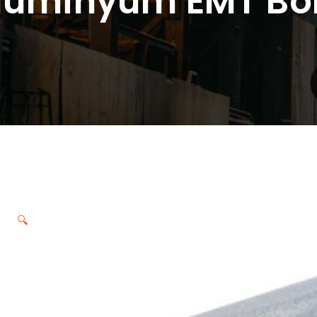
lüminyum EMT Bo
🔍