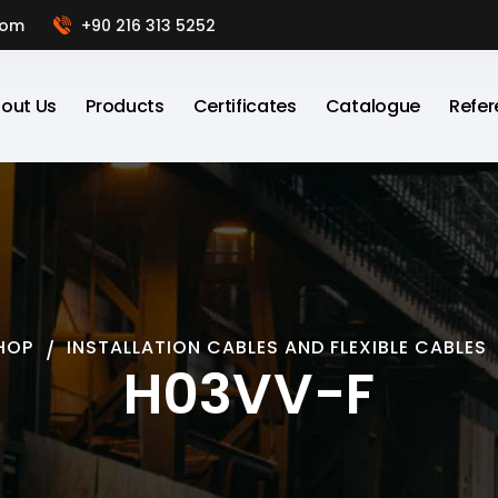
com
+90 216 313 5252
out Us
Products
Certificates
Catalogue
Refer
HOP
INSTALLATION CABLES AND FLEXIBLE CABLES
H03VV-F