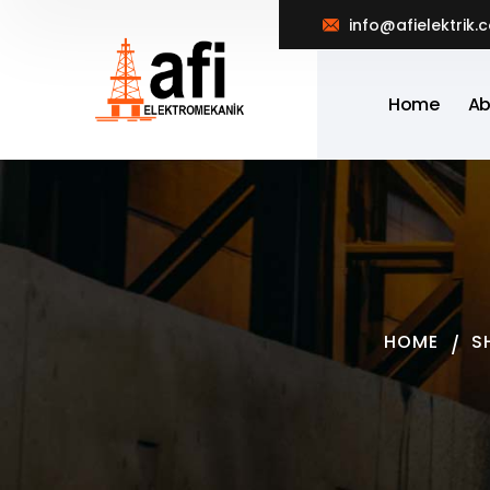
info@afielektrik.
Home
Ab
HOME
S