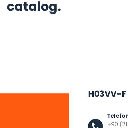
catalog.
H03VV-F Ü
Telefo
+90 (21