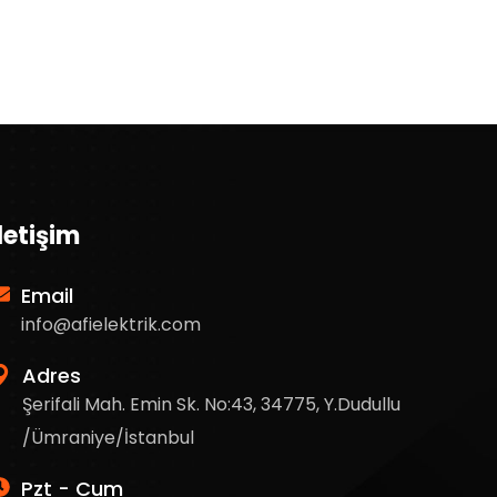
İletişim
Email
info@afielektrik.com
Adres
Şerifali Mah. Emin Sk. No:43, 34775, Y.Dudullu
/Ümraniye/İstanbul
Pzt - Cum