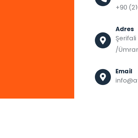
+90 (21
Adres
Şerifal
/Ümran
Email
info@af