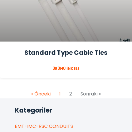
Standard Type Cable Ties
ÜRÜNÜ İNCELE
« Önceki
1
2
Sonraki »
Kategoriler
EMT-IMC-RSC CONDUITS