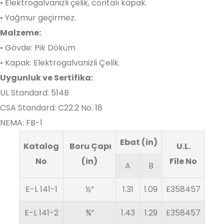
• Elektrogalvanizli çelik, contalı kapak.
• Yağmur geçirmez.
Malzeme:
• Gövde: Pik Döküm
• Kapak: Elektrogalvanizli Çelik.
Uygunluk ve Sertifika:
UL Standard: 514B
CSA Standard: C22.2 No. 18
NEMA: FB-1
Ebat (in)
Katalog
Boru Çapı
U.L.
No
(in)
File No
A
B
E-L 141-1
½”
1.31
1.09
E358457
E-L 141-2
¾”
1.43
1.29
E358457