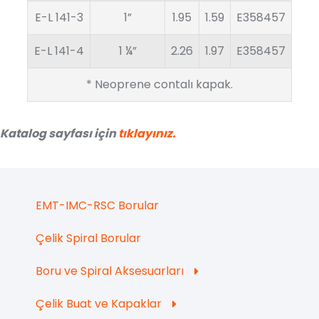
E-L 141-3
1”
1.95
1.59
E358457
E-L 141-4
1 ¼”
2.26
1.97
E358457
* Neoprene contalı kapak.
Katalog sayfası için
tıklayınız.
EMT-IMC-RSC Borular
Çelik Spiral Borular
Boru ve Spiral Aksesuarları
Çelik Buat ve Kapaklar