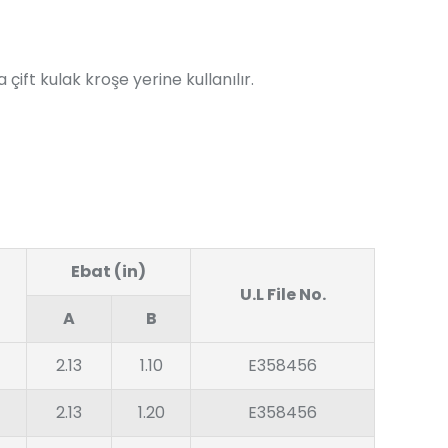
ift kulak kroşe yerine kullanılır.
Ebat (in)
U.L File No.
A
B
2.13
1.10
E358456
2.13
1.20
E358456