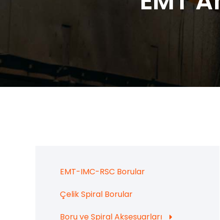
EMT Ah
EMT-IMC-RSC Borular
Çelik Spiral Borular
Boru ve Spiral Aksesuarları