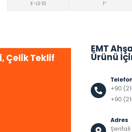
E-LS 10
1”
EMT Ahşap
Ürünü İçi
 Çelik Teklif
Telefo
+90 (21
+90 (21
Adres
Şerifal