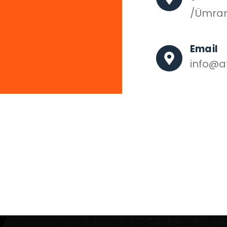
/Ümran
Email
info@af