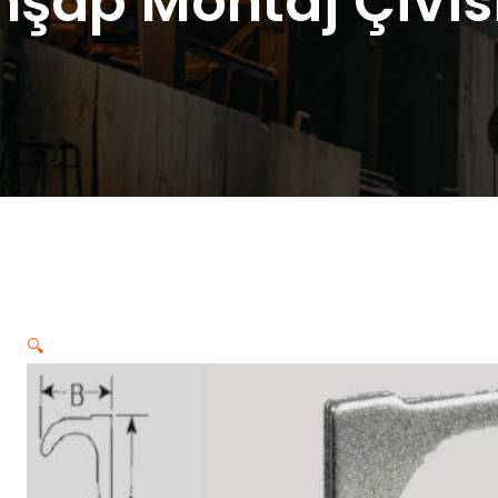
şap Montaj Çivisi
🔍