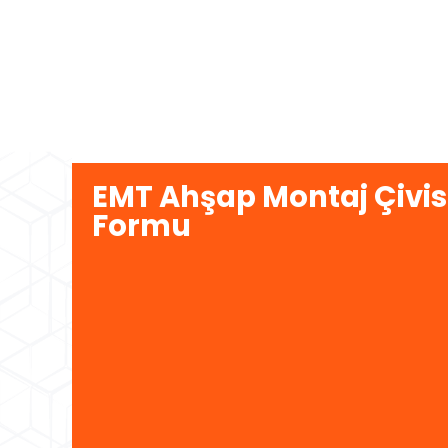
EMT Ahşap Montaj Çivisi,
Formu