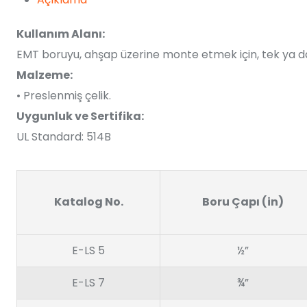
Kullanım Alanı:
EMT boruyu, ahşap üzerine monte etmek için, tek ya da ç
Malzeme:
• Preslenmiş çelik.
Uygunluk ve Sertifika:
UL Standard: 514B
Katalog No.
Boru Çapı (in)
E-LS 5
½”
E-LS 7
¾”