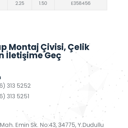
2.25
1.50
E358456
 Montaj Çivisi, Çelik
n İletişime Geç
n
6) 313 5252
6) 313 5251
i Mah. Emin Sk. No:43, 34775, Y.Dudullu