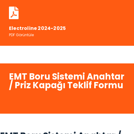
Electroline 2024-2025
PDF Görüntüle
EMT Boru Sistemi Anahtar
/ Priz Kapağı Teklif Formu