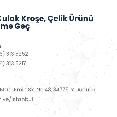
Kulak Kroşe, Çelik Ürünü
işime Geç
n
6) 313 5252
6) 313 5251
i Mah. Emin Sk. No:43, 34775, Y.Dudullu
iye/İstanbul