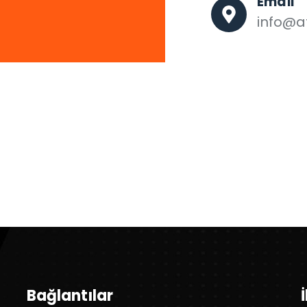
Email
info@af
Bağlantılar