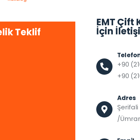
EMT Çift 
İçin İlet
lik Teklif
Telefo
+90 (21
+90 (21
Adres
Şerifal
/Ümran