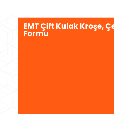
EMT Çift Kulak Kroşe, Çe
Formu