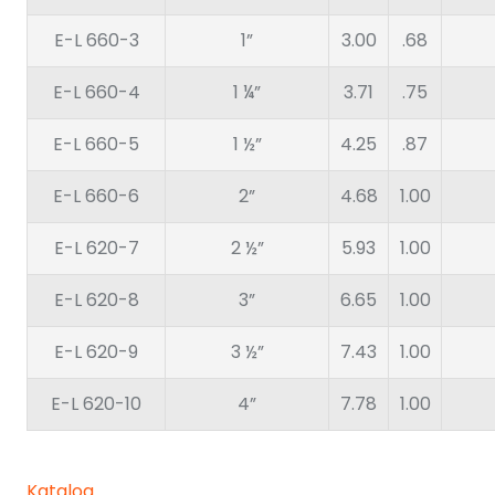
E-L 660-3
1”
3.00
.68
E-L 660-4
1 ¼”
3.71
.75
E-L 660-5
1 ½”
4.25
.87
E-L 660-6
2”
4.68
1.00
E-L 620-7
2 ½”
5.93
1.00
E-L 620-8
3”
6.65
1.00
E-L 620-9
3 ½”
7.43
1.00
E-L 620-10
4”
7.78
1.00
Katalog