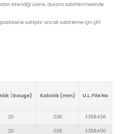
ından istendiği üzere, duvara sabitlenmesinde
pasitesine sahiptir ancak sabitleme için çift
nlık
(
Gauge)
Kalınlık (mm)
U.L. File No
20
.036
E358456
20
.036
E358456