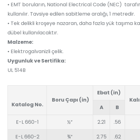
• EMT boruların, National Electrical Code (NEC) taraf
kullanılır. Tavsiye edilen sabitleme aralığı, 1 metredir.
• Tek delikli kroşeye nazaran, daha fazla yük taşıma ka
dübel kullanılacaktır.
Malzeme:
• Elektrogalvanizli çelik.
Uygunluk ve Sertifika:
UL 514B
Ebat (in)
Boru Çapı (in)
Kalı
Katalog No.
A
B
E-L 660-1
½”
2.21
.56
E-L 660-2
¾”
2.75
.62