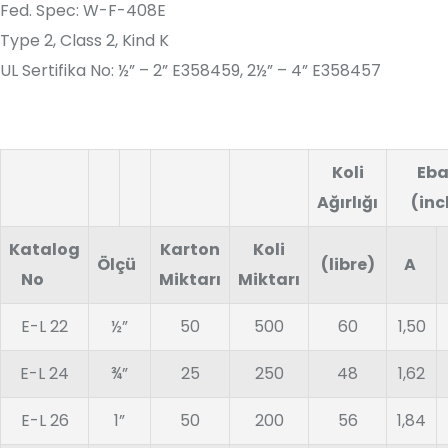
Fed. Spec: W-F-408E
Type 2, Class 2, Kind K
UL Sertifika No: ½” – 2” E358459, 2½” – 4” E358457
Koli
Eba
Ağırlığı
(inc
Katalog
Karton
Koli
Ölçü
(libre)
A
No
Miktarı
Miktarı
E-L 22
½”
50
500
60
1,50
E-L 24
¾”
25
250
48
1,62
E-L 26
1”
50
200
56
1,84