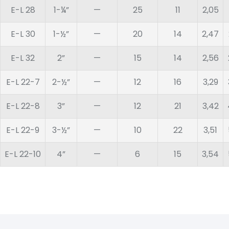
E-L 28
1-¼”
—
25
11
2,05
E-L 30
1-½”
—
20
14
2,47
E-L 32
2”
—
15
14
2,56
E-L 22-7
2-½”
—
12
16
3,29
E-L 22-8
3”
—
12
21
3,42
E-L 22-9
3-½”
—
10
22
3,51
E-L 22-10
4”
—
6
15
3,54