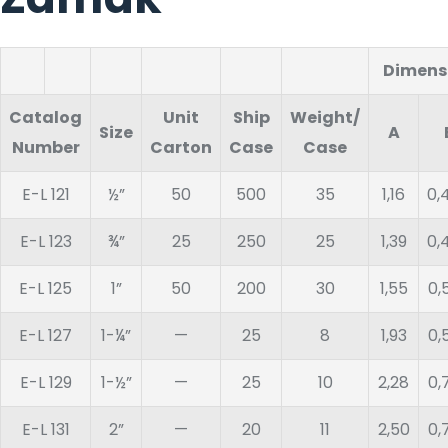
Dimensi
Catalog
Unit
Ship
Weight/
Size
A
Number
Carton
Case
Case
E-L 121
½”
50
500
35
1,16
0,
E-L 123
¾”
25
250
25
1,39
0,
E-L 125
1”
50
200
30
1,55
0,
E-L 127
1-¼”
—
25
8
1,93
0,
E-L 129
1-½”
—
25
10
2,28
0,
E-L 131
2”
—
20
11
2,50
0,