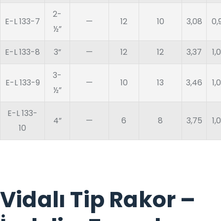
2-
E-L 133-7
—
12
10
3,08
0,
½”
E-L 133-8
3”
—
12
12
3,37
1,
3-
E-L 133-9
—
10
13
3,46
1,
½”
E-L 133-
4”
—
6
8
3,75
1,
10
Vidalı Tip Rakor –