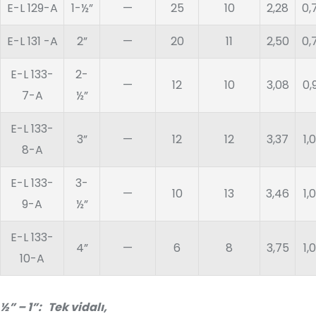
E-L 129-A
1-½”
—
25
10
2,28
0,
E-L 131 -A
2”
—
20
11
2,50
0,
E-L 133-
2-
—
12
10
3,08
0,
7-A
½”
E-L 133-
3”
—
12
12
3,37
1,
8-A
E-L 133-
3-
—
10
13
3,46
1,
9-A
½”
E-L 133-
4”
—
6
8
3,75
1,
10-A
½” – 1”: Tek vidalı,