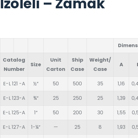
İzoleli – Zamak
Dimensi
Catalog
Unit
Ship
Weight/
Size
A
Number
Carton
Case
Case
E-L 121 -A
½”
50
500
35
1,16
0,
E-L 123-A
¾”
25
250
25
1,39
0,
E-L 125-A
1”
50
200
30
1,55
0,
E-L 127-A
1-¼”
—
25
8
1,93
0,