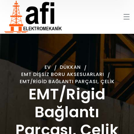
EV
DÜKKAN
EMT DIŞSIZ BORU AKSESUARLARI
EMT/RIGID BAĞLANTI PARÇASI, ÇELIK
EMT/Rigid
Bağlantı
Parçası, Çelik