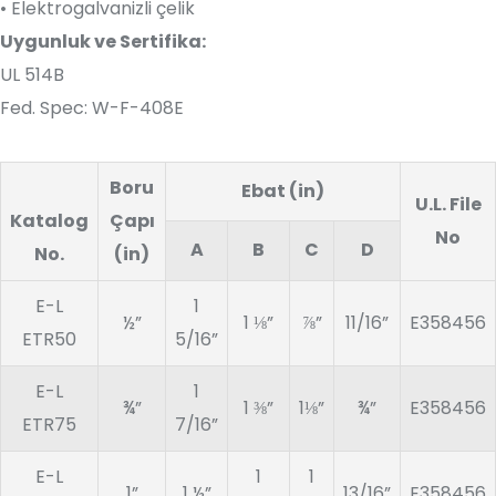
• Elektrogalvanizli çelik
Uygunluk ve Sertifika:
UL 514B
Fed. Spec: W-F-408E
Boru
Ebat (in)
U.L. File
Katalog
Çapı
No
A
B
C
D
No.
(in)
E-L
1
½”
1 ⅛”
⅞”
11/16”
E358456
ETR50
5/16”
E-L
1
¾”
1 ⅜”
1⅛”
¾”
E358456
ETR75
7/16”
E-L
1
1
1”
1 ½”
13/16”
E358456