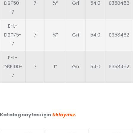
DBF50-
7
½”
Gri
54.0
E358462
7
E-L-
DBF75-
7
¾”
Gri
54.0
E358462
7
E-L-
DBF100-
7
1”
Gri
54.0
E358462
7
Katalog sayfası için
tıklayınız.