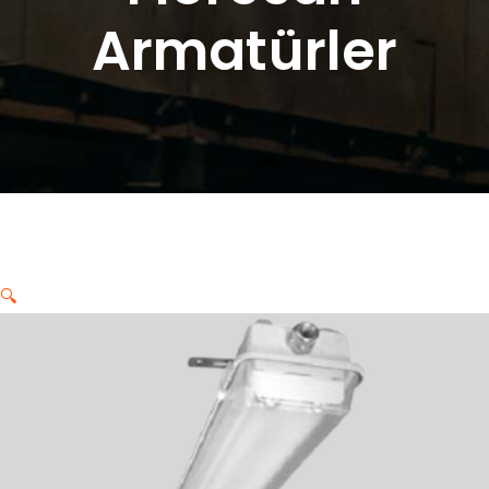
Armatürler
🔍