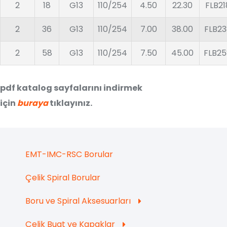
2
18
G13
110/254
4.50
22.30
FLB2
2
36
G13
110/254
7.00
38.00
FLB2
2
58
G13
110/254
7.50
45.00
FLB2
pdf katalog sayfalarını indirmek
için
buraya
tıklayınız.
EMT-IMC-RSC Borular
Çelik Spiral Borular
Boru ve Spiral Aksesuarları
Çelik Buat ve Kapaklar