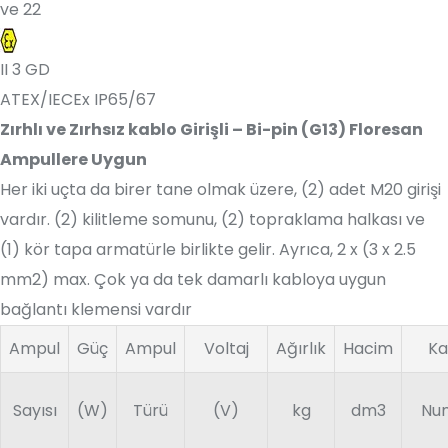
ve 22
II 3 GD
ATEX/IECEx IP65/67
Zırhlı ve Zırhsız kablo Girişli – Bi-pin (G13) Floresan
Ampullere Uygun
Her iki uçta da birer tane olmak üzere, (2) adet M20 girişi
vardır. (2) kilitleme somunu, (2) topraklama halkası ve
(1) kör tapa armatürle birlikte gelir. Ayrıca, 2 x (3 x 2.5
mm2) max. Çok ya da tek damarlı kabloya uygun
bağlantı klemensi vardır
Ampul
Güç
Ampul
Voltaj
Ağırlık
Hacim
Ka
Sayısı
(W)
Türü
(V)
kg
dm3
Nu