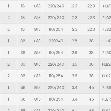
1
18
G13
220/240
2.3
22.3
FLB
2
18
G13
220/240
2.3
22.3
FLB
2
18
G13
110/254
2.3
22.3
FLB
1
36
G13
220240
2.8
38
FLB
1
36
G13
110/254
2.8
38
FLB
2
36
G13
220/240
3.6
38
FLB
2
36
G13
110/254
3.6
38
FLB
1
58
G13
220/240
3.4
45
FLB
1
58
G13
110/254
3.4
45
FLB
2
58
G13
220/240
4.4
45
FLB