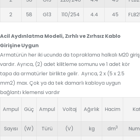
2
58
G13
110/254
4.4
45
FLB
Acil Aydınlatma Modeli, Zırhlı ve Zırhsız Kablo
Girişine Uygun
Armatürün her iki ucunda da topraklama halkalı M20 giriş
vardır. Ayrıca, (2) adet kilitleme somunu ve 1 adet kör
tapa da armatürler birlikte gelir. Ayrıca, 2 x (5 x 2.5
mm2) max. Çok ya da tek damarlı kabloya uygun
bağlantı klemensi vardır
Ampul
Güç
Ampul
Voltaj
Ağırlık
Hacim
Ka
3
Sayısı
(W)
Türü
(V)
kg
dm
Numa