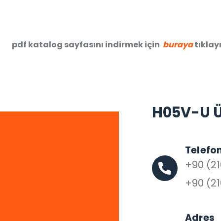
pdf katalog sayfasını indirmek için
buraya
tıklayı
H05V-U Ür
Telefo
+90 (21
+90 (21
Adres