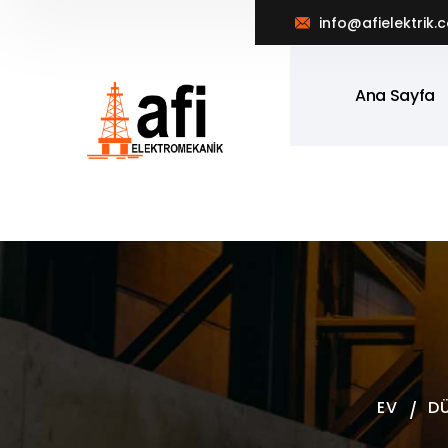
info@afielektrik.
Ana Sayfa
EV
D