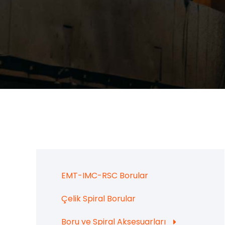
EMT-IMC-RSC Borular
Çelik Spiral Borular
Boru ve Spiral Aksesuarları