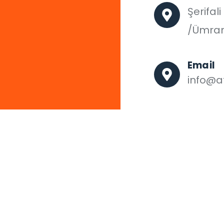
Şerifal
/Ümran
Email
info@af