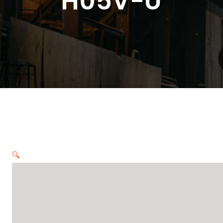
H05V-U
🔍