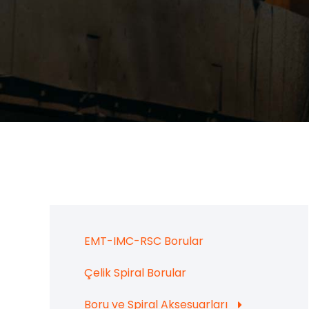
EMT-IMC-RSC Borular
Çelik Spiral Borular
Boru ve Spiral Aksesuarları