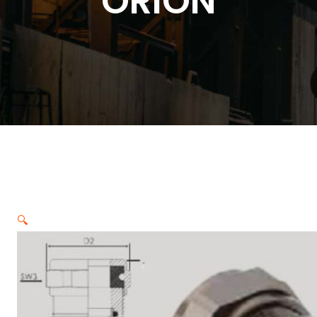
ORION
🔍