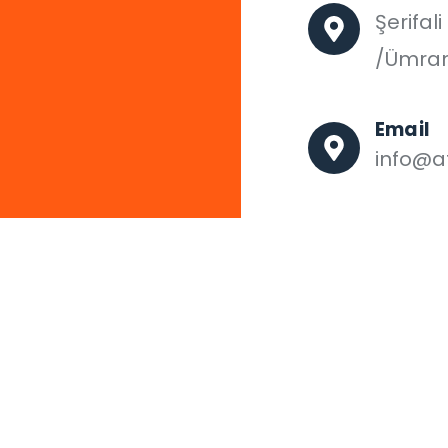
Şerifal
/Ümran
Email
info@af