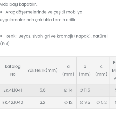
vida başı kapatılır..
¤ Araç döşemelerinde ve çeşitli mobilya
uygulamalarında çoklukla tercih edilir.
¤ Renk : Beyaz, siyah, gri ve kromajlı (Kapak), natürel
(Pul).
P
katalog
a
b
c
Yükseklik(mm)
Mi
No
(mm)
(mm)
(mm)
EK.41.1041
5.6
∅ 14
∅ 11.5
–
EK.42.1042
3.2
∅ 12
∅ 9.5
∅ 5.2