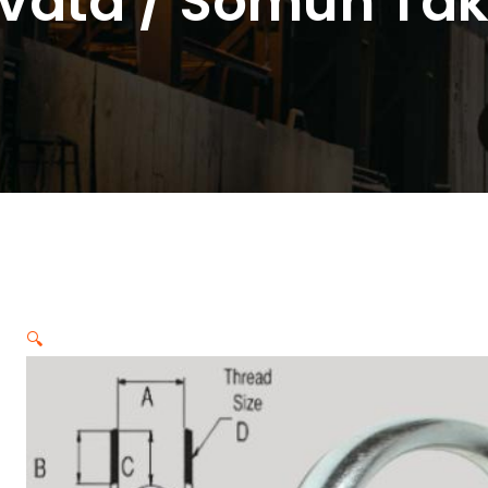
ivata / Somun Tak
🔍