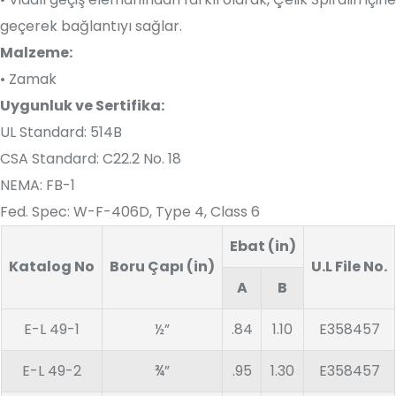
geçerek bağlantıyı sağlar.
Malzeme:
• Zamak
Uygunluk ve Sertifika:
UL Standard: 514B
CSA Standard: C22.2 No. 18
NEMA: FB-1
Fed. Spec: W-F-406D, Type 4, Class 6
Ebat (in)
Katalog No
Boru Çapı (in)
U.L File No.
A
B
E-L 49-1
½”
.84
1.10
E358457
E-L 49-2
¾”
.95
1.30
E358457